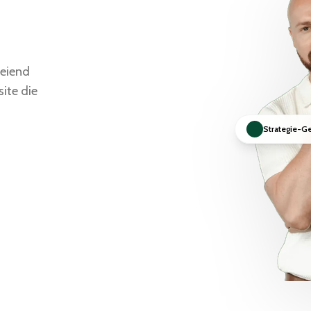
oeiend
site die
Strategie-G