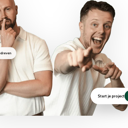
edreven
Start je project