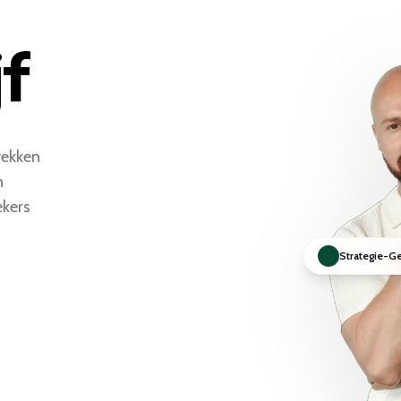
f
wekken
n
ekers
Strategie-G