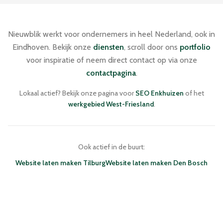
Nieuwblik werkt voor ondernemers in heel Nederland, ook in
Eindhoven. Bekijk onze
diensten
, scroll door ons
portfolio
voor inspiratie of neem direct contact op via onze
contactpagina
.
Lokaal actief? Bekijk onze pagina voor
SEO Enkhuizen
of het
werkgebied West-Friesland
.
Ook actief in de buurt:
Website laten maken Tilburg
Website laten maken Den Bosch
NIEUWBLIK · WEBDESIGN BUREAU
ENKHUIZEN · NEDERLAND