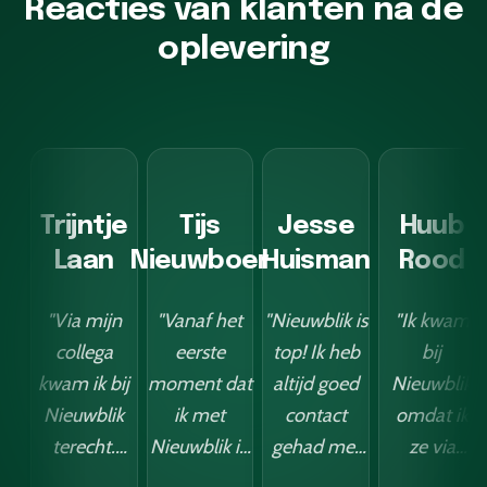
Reacties van klanten na de
oplevering
Trijntje
Tijs
Jesse
Huub
Laan
Nieuwboer
Huisman
Rood
"Via mijn
"Vanaf het
"Nieuwblik is
"Ik kwam
collega
eerste
top! Ik heb
bij
kwam ik bij
moment dat
altijd goed
Nieuwblik
Nieuwblik
ik met
contact
omdat ik
terecht.
Nieuwblik in
gehad met
ze via
Vanaf het
contact
de jongens
LinkedIn