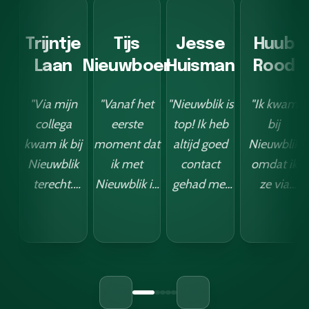
Trijntje
Tijs
Jesse
Huub
Laan
Nieuwboer
Huisman
Rood
"Via mijn
"Vanaf het
"Nieuwblik is
"Ik kwam
collega
eerste
top! Ik heb
bij
kwam ik bij
moment dat
altijd goed
Nieuwblik
Nieuwblik
ik met
contact
omdat ik
terecht.
Nieuwblik in
gehad met
ze via
Vanaf het
contact
de jongens
LinkedIn
moment
kwam, was ik
daar, en hun
voorbij
dat ik met
onder de
leveringen
zag
Justin in
indruk van
zijn snel en
komen.
contact
hun
betrouwbaar.
Had een
kwam,
professionele
Ik heb
logo