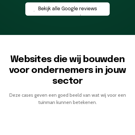
voelde het
aanpak en
meerdere
nodig
Bekijk alle Google reviews
meteen
creatieve
designs laten
voor mijn
goed. Justin
inzicht. Ik
maken, van
merk dus
is
had een
logo's tot
klopte ik
enthousiast,
complete
complete
bij ze aan.
denkt goed
website
websites."
Ze
Websites die wij bouwden
mee en
nodig en zij
hadden
levert
hebben
goede
voor ondernemers in jouw
kwalitatief
perfect
suggesties
sector
hoogstaand
geleverd."
en het
werk."
resultaat
Deze cases geven een goed beeld van wat wij voor een
tuinman kunnen betekenen.
is
geweldig."