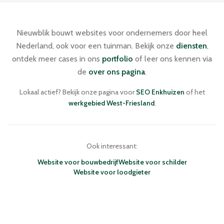
Nieuwblik bouwt websites voor ondernemers door heel
Nederland, ook voor een tuinman. Bekijk onze
diensten
,
ontdek meer cases in ons
portfolio
of leer ons kennen via
de
over ons pagina
.
Lokaal actief? Bekijk onze pagina voor
SEO Enkhuizen
of het
werkgebied West-Friesland
.
Ook interessant:
Website voor bouwbedrijf
Website voor schilder
Website voor loodgieter
NIEUWBLIK · WEBDESIGN BUREAU
ENKHUIZEN · NEDERLAND