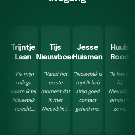
Trijntje
Tijs
Jesse
Huub
Laan
Nieuwboer
Huisman
Rood
"Via mijn
"Vanaf het
"Nieuwblik is
"Ik kwam
collega
eerste
top! Ik heb
bij
kwam ik bij
moment dat
altijd goed
Nieuwblik
Nieuwblik
ik met
contact
omdat ik
terecht.
Nieuwblik in
gehad met
ze via
Vanaf het
contact
de jongens
LinkedIn
moment
kwam, was ik
daar, en hun
voorbij
dat ik met
onder de
leveringen
zag