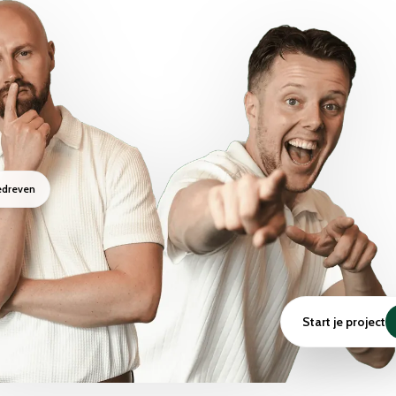
edreven
Start je project