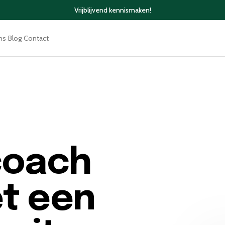
Vrijblijvend kennismaken!
ns
Blog
Contact
coach
t een