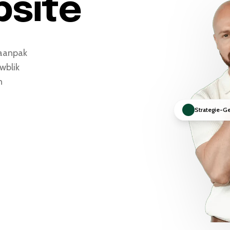
bsite
 aanpak
wblik
n
Strategie-G