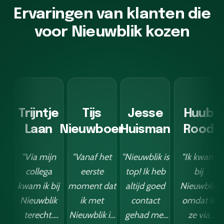
Ervaringen van klanten die
voor Nieuwblik kozen
Trijntje
Tijs
Jesse
Huub
Laan
Nieuwboer
Huisman
Rood
"Via mijn
"Vanaf het
"Nieuwblik is
"Ik kwam
collega
eerste
top! Ik heb
bij
kwam ik bij
moment dat
altijd goed
Nieuwblik
Nieuwblik
ik met
contact
omdat ik
terecht.
Nieuwblik in
gehad met
ze via