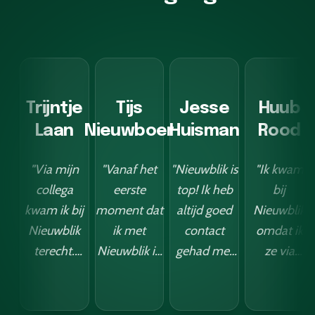
Trijntje
Tijs
Jesse
Huub
Laan
Nieuwboer
Huisman
Rood
"Via mijn
"Vanaf het
"Nieuwblik is
"Ik kwam
collega
eerste
top! Ik heb
bij
kwam ik bij
moment dat
altijd goed
Nieuwblik
Nieuwblik
ik met
contact
omdat ik
terecht.
Nieuwblik in
gehad met
ze via
Vanaf het
contact
de jongens
LinkedIn
moment
kwam, was ik
daar, en hun
voorbij
dat ik met
onder de
leveringen
zag