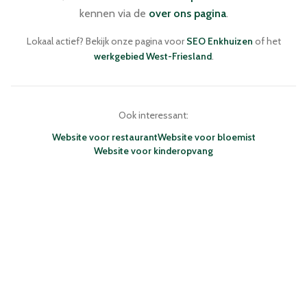
kennen via de
over ons pagina
.
Lokaal actief? Bekijk onze pagina voor
SEO Enkhuizen
of het
werkgebied West-Friesland
.
Ook interessant:
Website voor restaurant
Website voor bloemist
Website voor kinderopvang
NIEUWBLIK · WEBDESIGN BUREAU
ENKHUIZEN · NEDERLAND
WEBSITES
NAVIGATIE
DIE