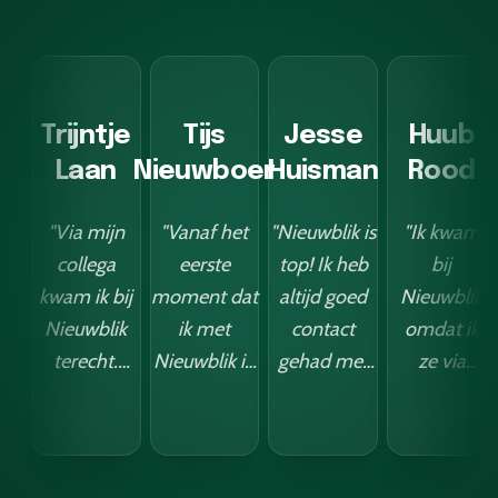
Trijntje
Tijs
Jesse
Huub
Laan
Nieuwboer
Huisman
Rood
"Via mijn
"Vanaf het
"Nieuwblik is
"Ik kwam
collega
eerste
top! Ik heb
bij
kwam ik bij
moment dat
altijd goed
Nieuwblik
Nieuwblik
ik met
contact
omdat ik
terecht.
Nieuwblik in
gehad met
ze via
Vanaf het
contact
de jongens
LinkedIn
moment
kwam, was ik
daar, en hun
voorbij
dat ik met
onder de
leveringen
zag
Justin in
indruk van
zijn snel en
komen.