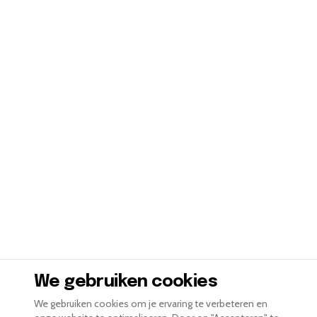
WEBSITE LATEN MAKEN PER STAD
WEBSITE LATEN 
Amsterdam
Rotterdam
Den Haag
Kapper
Utrecht
Eindhoven
Groningen
Schoonheidssalon
Tilburg
Almere
Breda
Makelaar
Nijmegen
Arnhem
Apeldoorn
Advocaat
Haarlem
Amersfoort
Zaanstad
Schilder
Enschede
Den Bosch
Zwolle
Coach
Zoetermeer
Leiden
Maastricht
Autogarage
Dordrecht
Ede
Delft
Kinderopvang
Venlo
Deventer
Westland
Architect
Alkmaar
Emmen
Leeuwarden
Evenementenburea
We gebruiken cookies
We gebruiken cookies om je ervaring te verbeteren en