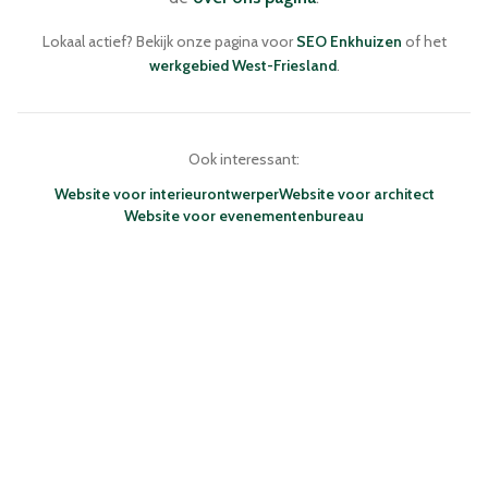
Lokaal actief? Bekijk onze pagina voor
SEO Enkhuizen
of het
werkgebied West-Friesland
.
Ook interessant:
Website voor interieurontwerper
Website voor architect
Website voor evenementenbureau
NIEUWBLIK · WEBDESIGN BUREAU
ENKHUIZEN · NEDERLAND
WEBSITES
NAVIGATIE
DIE