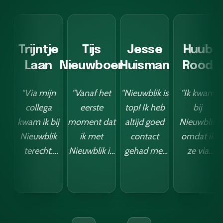
Trijntje
Tijs
Jesse
Huub
Laan
Nieuwboer
Huisman
Rood
"Via mijn
"Vanaf het
"Nieuwblik is
"Ik kwam
collega
eerste
top! Ik heb
bij
kwam ik bij
moment dat
altijd goed
Nieuwblik
Nieuwblik
ik met
contact
omdat ik
terecht.
Nieuwblik in
gehad met
ze via
Vanaf het
contact
de jongens
LinkedIn
moment
kwam, was ik
daar, en hun
voorbij
dat ik met
onder de
leveringen
zag
Justin in
indruk van
zijn snel en
komen.
contact
hun
betrouwbaar.
Had een