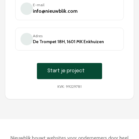
E-mail
info@nieuwblik.com
Adres
De Trompet 18H, 1601 MK Enkhuizen
Start je project
Start je project
KVK: 99229781
Nieuwblik bouwt websites voor ondernemers door heel