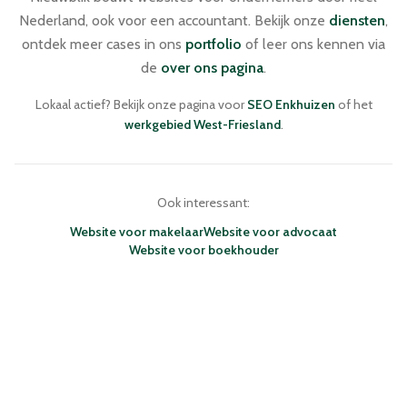
Nederland, ook voor een accountant. Bekijk onze
diensten
,
ontdek meer cases in ons
portfolio
of leer ons kennen via
de
over ons pagina
.
Lokaal actief? Bekijk onze pagina voor
SEO Enkhuizen
of het
werkgebied West-Friesland
.
Ook interessant:
Website voor makelaar
Website voor advocaat
Website voor boekhouder
NIEUWBLIK · WEBDESIGN BUREAU
ENKHUIZEN · NEDERLAND