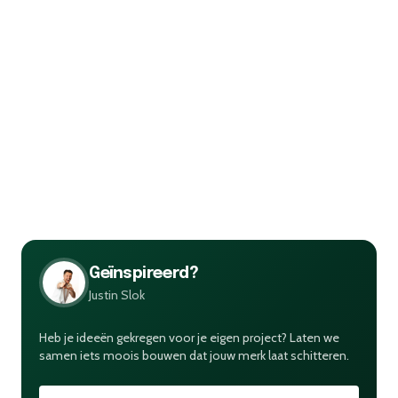
Justin Slok
Nieuwblik.com
Geïnspireerd?
Justin Slok
Heb je ideeën gekregen voor je eigen project? Laten we
samen iets moois bouwen dat jouw merk laat schitteren.