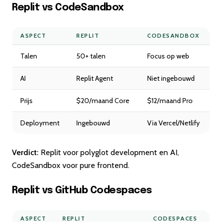
Replit vs CodeSandbox
ASPECT
REPLIT
CODESANDBOX
Talen
50+ talen
Focus op web
AI
Replit Agent
Niet ingebouwd
Prijs
$20/maand Core
$12/maand Pro
Deployment
Ingebouwd
Via Vercel/Netlify
Verdict:
Replit voor polyglot development en AI,
CodeSandbox voor pure frontend.
Replit vs GitHub Codespaces
ASPECT
REPLIT
CODESPACES