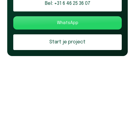
Bel: +31 6 46 25 36 07
Bel: +31 6 46 25 36 07
WhatsApp
Start je project
Start je project
NIEUWBLIK · WEBDESIGN BUREAU
ENKHUIZEN · NEDERLAND
WEBSITES
NAVIGATIE
DIE