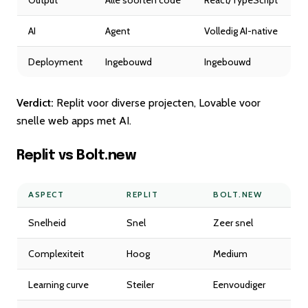
Output
Alle soorten code
React/TypeScript
AI
Agent
Volledig AI-native
Deployment
Ingebouwd
Ingebouwd
Verdict:
Replit voor diverse projecten, Lovable voor
snelle web apps met AI.
Replit vs Bolt.new
ASPECT
REPLIT
BOLT.NEW
Snelheid
Snel
Zeer snel
Complexiteit
Hoog
Medium
Learning curve
Steiler
Eenvoudiger